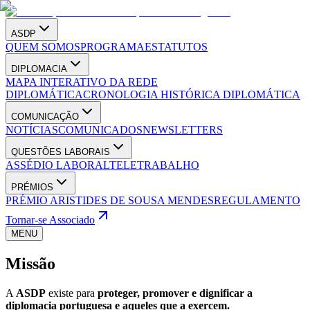
ASDP
QUEM SOMOS
PROGRAMA
ESTATUTOS
DIPLOMACIA
MAPA INTERATIVO DA REDE
DIPLOMÁTICA
CRONOLOGIA HISTÓRICA DIPLOMÁTICA
COMUNICAÇÃO
NOTÍCIAS
COMUNICADOS
NEWSLETTERS
QUESTÕES LABORAIS
ASSÉDIO LABORAL
TELETRABALHO
PRÉMIOS
PRÉMIO ARISTIDES DE SOUSA MENDES
REGULAMENTO
Tornar-se Associado
MENU
Missão
A
ASDP
existe para
proteger, promover e dignificar a
diplomacia portuguesa e aqueles que a exercem.