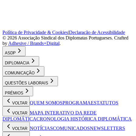
Política de Privacidade & Cookies
|
Declaração de Acessibilidade
©
2026
Associação Sindical dos Diplomatas Portugueses
. Crafted
by
Adhesive / Brands+Digital
.
ASDP
DIPLOMACIA
COMUNICAÇÃO
QUESTÕES LABORAIS
PRÉMIOS
QUEM SOMOS
PROGRAMA
ESTATUTOS
VOLTAR
MAPA INTERATIVO DA REDE
VOLTAR
DIPLOMÁTICA
CRONOLOGIA HISTÓRICA DIPLOMÁTICA
NOTÍCIAS
COMUNICADOS
NEWSLETTERS
VOLTAR