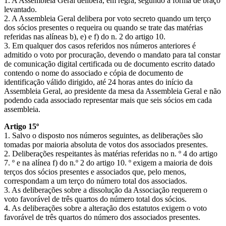
1. A Assembleia Geral delibera, em regra, segundo a forma de braço
levantado.
2. A Assembleia Geral delibera por voto secreto quando um terço
dos sócios presentes o requeira ou quando se trate das matérias
referidas nas alíneas b), e) e f) do n. 2 do artigo 10.
3. Em qualquer dos casos referidos nos números anteriores é
admitido o voto por procuração, devendo o mandato para tal constar
de comunicação digital certificada ou de documento escrito datado
contendo o nome do associado e cópia de documento de
identificação válido dirigido, até 24 horas antes do início da
Assembleia Geral, ao presidente da mesa da Assembleia Geral e não
podendo cada associado representar mais que seis sócios em cada
assembleia.
Artigo 15º
1. Salvo o disposto nos números seguintes, as deliberações são
tomadas por maioria absoluta de votos dos associados presentes.
2. Deliberações respeitantes às matérias referidas no n. º 4 do artigo
7. º e na alínea f) do n.º 2 do artigo 10. º exigem a maioria de dois
terços dos sócios presentes e associados que, pelo menos,
correspondam a um terço do número total dos associados.
3. As deliberações sobre a dissolução da Associação requerem o
voto favorável de três quartos do número total dos sócios.
4. As deliberações sobre a alteração dos estatutos exigem o voto
favorável de três quartos do número dos associados presentes.