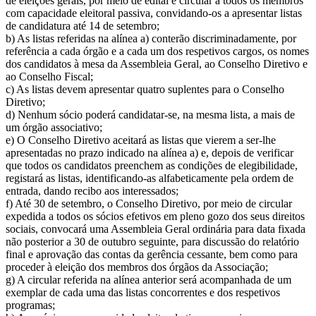
de eleições gerais, por meio de edital e circular a todos os membros
com capacidade eleitoral passiva, convidando-os a apresentar listas
de candidatura até 14 de setembro;
b) As listas referidas na alínea a) conterão discriminadamente, por
referência a cada órgão e a cada um dos respetivos cargos, os nomes
dos candidatos à mesa da Assembleia Geral, ao Conselho Diretivo e
ao Conselho Fiscal;
c) As listas devem apresentar quatro suplentes para o Conselho
Diretivo;
d) Nenhum sócio poderá candidatar-se, na mesma lista, a mais de
um órgão associativo;
e) O Conselho Diretivo aceitará as listas que vierem a ser-lhe
apresentadas no prazo indicado na alínea a) e, depois de verificar
que todos os candidatos preenchem as condições de elegibilidade,
registará as listas, identificando-as alfabeticamente pela ordem de
entrada, dando recibo aos interessados;
f) Até 30 de setembro, o Conselho Diretivo, por meio de circular
expedida a todos os sócios efetivos em pleno gozo dos seus direitos
sociais, convocará uma Assembleia Geral ordinária para data fixada
não posterior a 30 de outubro seguinte, para discussão do relatório
final e aprovação das contas da gerência cessante, bem como para
proceder à eleição dos membros dos órgãos da Associação;
g) A circular referida na alínea anterior será acompanhada de um
exemplar de cada uma das listas concorrentes e dos respetivos
programas;