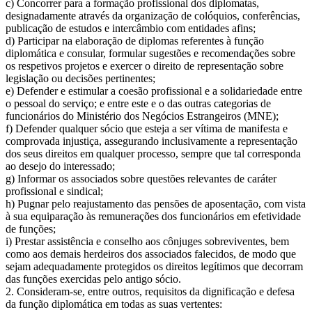
c) Concorrer para a formação profissional dos diplomatas,
designadamente através da organização de colóquios, conferências,
publicação de estudos e intercâmbio com entidades afins;
d) Participar na elaboração de diplomas referentes à função
diplomática e consular, formular sugestões e recomendações sobre
os respetivos projetos e exercer o direito de representação sobre
legislação ou decisões pertinentes;
e) Defender e estimular a coesão profissional e a solidariedade entre
o pessoal do serviço; e entre este e o das outras categorias de
funcionários do Ministério dos Negócios Estrangeiros (MNE);
f) Defender qualquer sócio que esteja a ser vítima de manifesta e
comprovada injustiça, assegurando inclusivamente a representação
dos seus direitos em qualquer processo, sempre que tal corresponda
ao desejo do interessado;
g) Informar os associados sobre questões relevantes de caráter
profissional e sindical;
h) Pugnar pelo reajustamento das pensões de aposentação, com vista
à sua equiparação às remunerações dos funcionários em efetividade
de funções;
i) Prestar assistência e conselho aos cônjuges sobreviventes, bem
como aos demais herdeiros dos associados falecidos, de modo que
sejam adequadamente protegidos os direitos legítimos que decorram
das funções exercidas pelo antigo sócio.
2. Consideram-se, entre outros, requisitos da dignificação e defesa
da função diplomática em todas as suas vertentes: