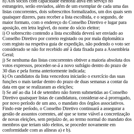
h) Aos sócios com capacidade eleitoral ativa em serviço no
estrangeiro, serão enviados, além de um exemplar de cada uma das
listas concorrentes, dois sobrescritos formalizados, um dos quais sem
quaisquer dizeres, para receber a lista escolhida, e o segundo, de
maior formato, com o endereço do Conselho Diretivo e lugar para
aposição, em letra legível, do nome do sócio eleitor;
i) O sobrescrito contendo a lista escolhida deverá ser enviado ao
Conselho Diretivo por correio registado ou por mala diplomática
com registo na respetiva guia de expedição, não podendo o voto ser
considerado se não for recebido até à data fixada para a Assembleia
Geral;
j) Se nenhuma das listas concorrentes obtiver a maioria absoluta dos
votos expressos, proceder-se-á a novo sufrágio dentro do prazo de
30 dias e pela forma anteriormente indicada;
k) Os candidatos da lista vencedora iniciarão o exercício das suas
funções o mais tardar dentro do prazo de duas semanas a contar da
data em que se realizaram as eleições;
l) Se até ao dia 14 de setembro não forem submetidas ao Conselho
Diretivo quaisquer listas de candidatura, considerar-se-á prorrogado,
por novo período de um ano, o mandato dos órgãos associativos.
Findo este período, o Conselho Diretivo continuará a assegurar a
gestão de assuntos correntes, até que se torne viável a concretização
de novas eleições, sem prejuízo de, ao termo normal do mandato dos
membros que teriam sido eleitos, se proceder novamente em
conformidade com as alíneas a) e b).