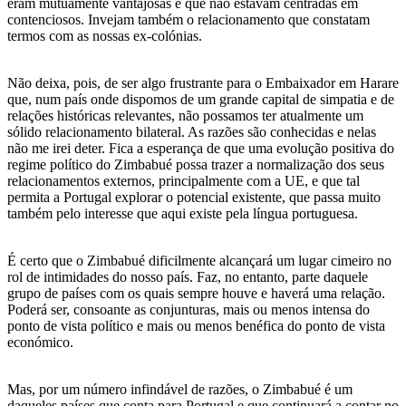
eram mutuamente vantajosas e que não estavam centradas em
contenciosos. Invejam também o relacionamento que constatam
termos com as nossas ex-colónias.
Não deixa, pois, de ser algo frustrante para o Embaixador em Harare
que, num país onde dispomos de um grande capital de simpatia e de
relações históricas relevantes, não possamos ter atualmente um
sólido relacionamento bilateral. As razões são conhecidas e nelas
não me irei deter. Fica a esperança de que uma evolução positiva do
regime político do Zimbabué possa trazer a normalização dos seus
relacionamentos externos, principalmente com a UE, e que tal
permita a Portugal explorar o potencial existente, que passa muito
também pelo interesse que aqui existe pela língua portuguesa.
É certo que o Zimbabué dificilmente alcançará um lugar cimeiro no
rol de intimidades do nosso país. Faz, no entanto, parte daquele
grupo de países com os quais sempre houve e haverá uma relação.
Poderá ser, consoante as conjunturas, mais ou menos intensa do
ponto de vista político e mais ou menos benéfica do ponto de vista
económico.
Mas, por um número infindável de razões, o Zimbabué é um
daqueles países que conta para Portugal e que continuará a contar no