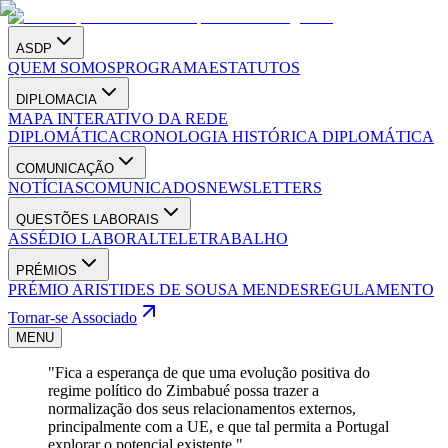
ASDP
QUEM SOMOS
PROGRAMA
ESTATUTOS
DIPLOMACIA
MAPA INTERATIVO DA REDE
DIPLOMÁTICA
CRONOLOGIA HISTÓRICA DIPLOMÁTICA
COMUNICAÇÃO
NOTÍCIAS
COMUNICADOS
NEWSLETTERS
QUESTÕES LABORAIS
ASSÉDIO LABORAL
TELETRABALHO
PRÉMIOS
PRÉMIO ARISTIDES DE SOUSA MENDES
REGULAMENTO
Tornar-se Associado
MENU
"Fica a esperança de que uma evolução positiva do
regime político do Zimbabué possa trazer a
normalização dos seus relacionamentos externos,
principalmente com a UE, e que tal permita a Portugal
explorar o potencial existente."