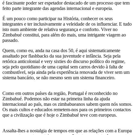
é fascinante poder ser espetador destacado de um processo que tem
feito parte integrante das agendas internacional e europeia.
É um pouco como participar na História, conhecer os seus
integrantes e ter inclusivamente a veleidade de os influenciar. E tudo
isto num ambiente de relativa segurança e conforto. Viver no
Zimbabué constitui, para além do mais, uma intrigante viagem ao
passado.
Quem, como eu, anda na casa dos 50, é aqui sistematicamente
assaltado por flashbacks da sua juventude e infância. Seja pela
retórica anticolonial e very sixties do discurso político do regime,
seja pelo quotidiano de uma capital sem carros devido à falta de
combustível, seja ainda pela experiência renovada de viver sem um
sistema bancário, se não mesmo sem um sistema financeiro.
Como em outros países da região, Portugal é reconhecido no
Zimbabué. Podemos não estar na primeira linha da ajuda
internacional ao país, mas os zimbabueanos sabem quem nós somos.
Os mais cultos e educados remetem-nos para os primeiros contactos
que a civilização que é hoje o Zimbabué teve com europeus.
Assalta-lhes a nostalgia de tempos em que as relações com a Europa